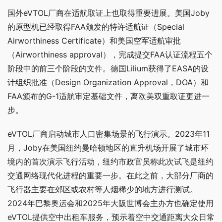
国外eVTOL厂商在适航取证上也取得重要进展。美国Joby
的原型机已经取得FAA颁发的特许适航证（Special 
Airworthiness Certificate）和美国空军适航审批
（Airworthiness approval），完成提交FAA认证流程五个
阶段中的前三个阶段的文件。德国Lilium获得了EASA的设
计组织批准（Design Organization Approval，DOA）和
FAA颁布的G-1适航审定基础文件，离欧美双重取证更进一
步。
eVTOL厂商启动城市人口密集场景的飞行演示。2023年11
月，Joby在美国纽约曼哈顿地区的直升机场开展了城市环
境内的首次演示飞行活动，纽约市政官员称此次试飞是纽约
交通网络现代化进程的重要一步。在此之前，大部分厂商的
飞行器主要在郊区或农村等人烟稀少的地方进行测试。
2024年巴黎奥运会和2025年大阪世博会主办方也确定使用
eVTOL提供空中出租车服务，预示着空中交通距离大众日常