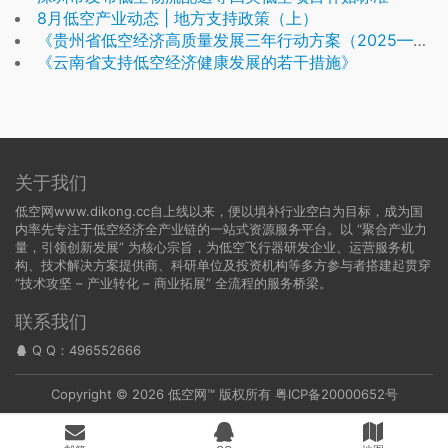
8月低空产业动态 | 地方支持政策（上）
《贵州省低空经济高质量发展三年行动方案（2025—2027年）》
《云南省支持低空经济健康发展的若干措施》
关于我们
低空网www.dikong.cc自上线以来，便以填补行业空白为目标，成为国
内率先专注于低空经济全产业链的一站式资源服务平台。以 “聚合产业力
量，引领创新发展” 为核心宗旨，为低空飞行器研发企业、运营服务机
构、技术解决方案提供商、科研单位及投资机构等多方参与者搭建起贯穿
“技术攻坚 – 产业转化 – 商业拓展” 全流程的服务桥梁。
联系我们
Q Q：
496552666
Copyright © 2026
低空网
™ 版权所有
粤ICP备20000652号