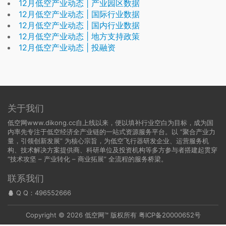
12月低空产业动态 | 产业园区数据
12月低空产业动态 | 国际行业数据
12月低空产业动态 | 国内行业数据
12月低空产业动态 | 地方支持政策
12月低空产业动态 | 投融资
关于我们
低空网www.dikong.cc自上线以来，便以填补行业空白为目标，成为国
内率先专注于低空经济全产业链的一站式资源服务平台。以 “聚合产业力
量，引领创新发展” 为核心宗旨，为低空飞行器研发企业、运营服务机
构、技术解决方案提供商、科研单位及投资机构等多方参与者搭建起贯穿
“技术攻坚 – 产业转化 – 商业拓展” 全流程的服务桥梁。
联系我们
Q Q：
496552666
Copyright © 2026
低空网
™ 版权所有
粤ICP备20000652号